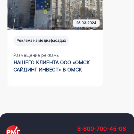
25.03.2024
Реклама на медиафасадах
Реклама н
Размещение рекламы
Размещен
НАШЕГО КЛИЕНТА ООО «ОМСК
АВТОМОЙ
САЙДИНГ ИНВЕСТ» В ОМСК
8-800-700-45-08