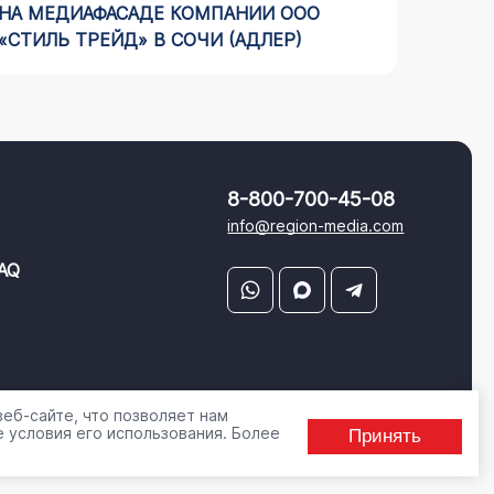
НА МЕДИАФАСАДЕ КОМПАНИИ ООО
НАШЕГ
«СТИЛЬ ТРЕЙД» В СОЧИ (АДЛЕР)
КОМИС
8-800-700-45-08
info@region-media.com
AQ
еб-сайте, что позволяет нам
 условия его использования. Более
Принять