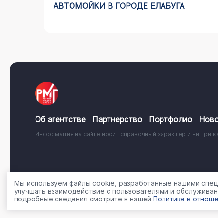
АВТОМОЙКИ В ГОРОДЕ ЕЛАБУГА
Об агентстве
Партнерство
Портфолио
Ново
Информация на сайте носит справочный характер и ни при к
© 2001 - 2026, ООО «Регион Медиа Групп»
Политика об
Мы используем файлы cookie, разработанные нашими специ
улучшать взаимодействие с пользователями и обслуживан
подробные сведения смотрите в нашей
Политике в отноше