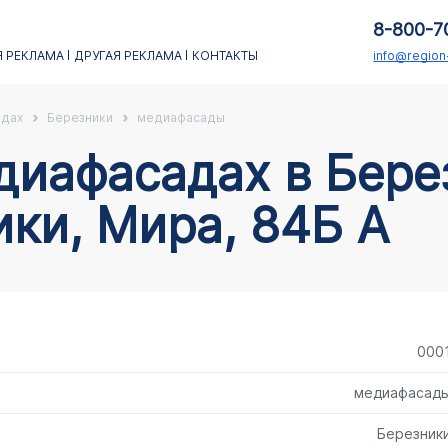
8-800-7
 РЕКЛАМА
ДРУГАЯ РЕКЛАМА
КОНТАКТЫ
info@regio
адах
Березники
медиафасады
ки, Мира, 84Б А
000
медиафасад
Березник