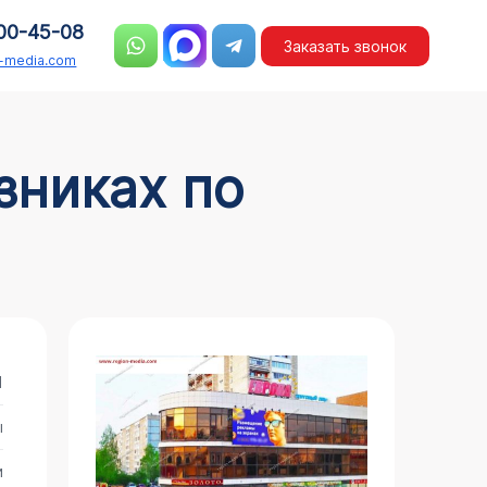
00-45-08
Заказать звонок
n-media.com
1
ы
и