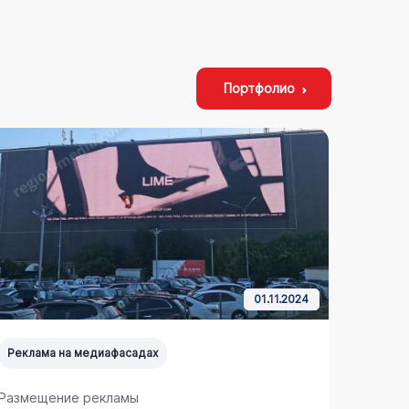
Портфолио
01.11.2024
Реклама на медиафасадах
Реклам
Размещение рекламы
Размещ