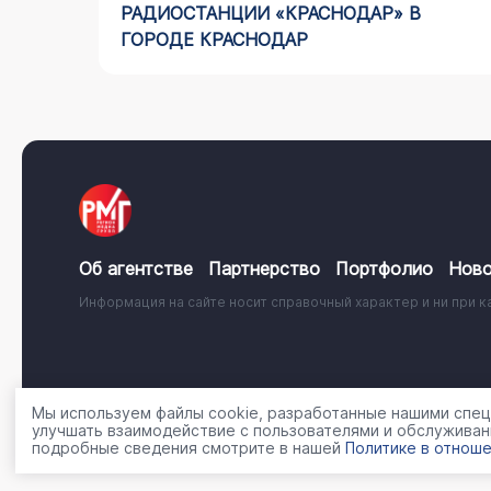
АЙДИНГ
РАДИОСТАНЦИИ «КРАСНОДАР» В
ГОРОДЕ КРАСНОДАР
Об агентстве
Партнерство
Портфолио
Ново
Информация на сайте носит справочный характер и ни при к
© 2001 - 2026, ООО «Регион Медиа Групп»
Политика об
Мы используем файлы cookie, разработанные нашими специ
улучшать взаимодействие с пользователями и обслуживан
подробные сведения смотрите в нашей
Политике в отноше