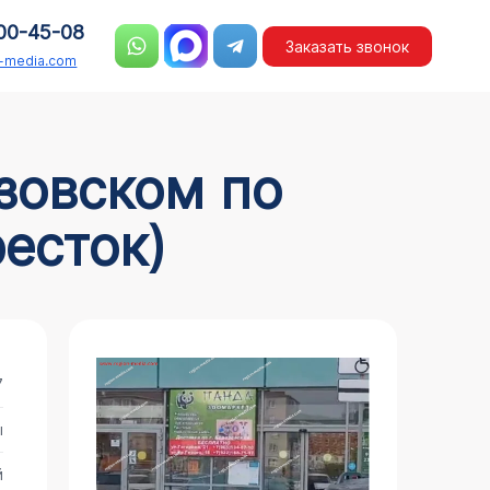
00-45-08
Заказать звонок
n-media.com
есток)
7
ы
й