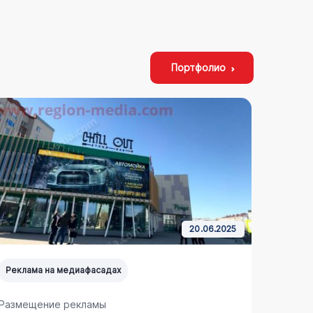
Портфолио
20.06.2025
Реклама на медиафасадах
Реклам
Размещение рекламы
Размещ