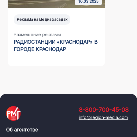
10.03.2025
Реклама на медиафасадах
Реклама н
Размещение рекламы
Размещен
РАДИОСТАНЦИИ «КРАСНОДАР» В
НА МЕД
ГОРОДЕ КРАСНОДАР
ООО «СТ
(АДЛЕР)
8-800-700-45-08
info@region-media.com
Об агентстве