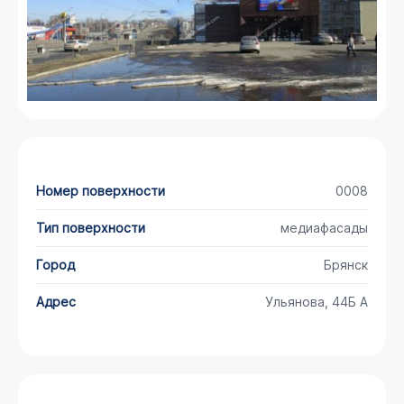
Номер поверхности
0008
Тип поверхности
медиафасады
Город
Брянск
Адрес
Ульянова, 44Б А