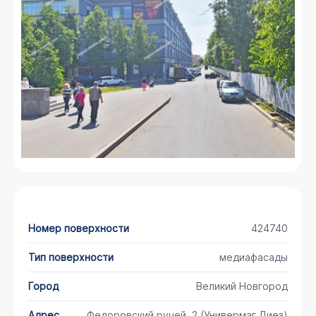
Номер поверхности
424740
Тип поверхности
медиафасады
Город
Великий Новгород
Адрес
Федоровский ручей, 2 (Универмаг Диез)