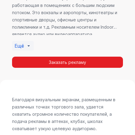
работающая в помещениях с большим людским
потоком. Это вокзалы и аэропорты, кинотеатры и
спортивные дворцы, офисные центры и
поликлиники и т.д. Рекламным носителем Indoor
является аудио или видеоаппаратура,
размещенная внутри здания. Наибольшую
Ещё
эффективность приносит такой вид рекламы в
местах продаж, поскольку воздействие на
Заказать рекламу
покупателя в момент выбора товара наиболее
эффективно, т.к. более 60% покупок совершается
случайно. Заострить внимание покупателя на
определенном товаре, показать его важность и
необходимость – в этом и заключается «работа»
Indoor рекламы.
Благодаря визуальным экранам, размещенным в
различных точках торгового зала, удается
охватить огромное количество покупателей, а
подача рекламы в аптеках, клубах, школах
охватывает узкую целевую аудиторию.