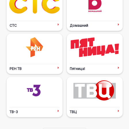
СТС
Домашний
РЕН ТВ
Пятница!
ТВ-3
ТВЦ