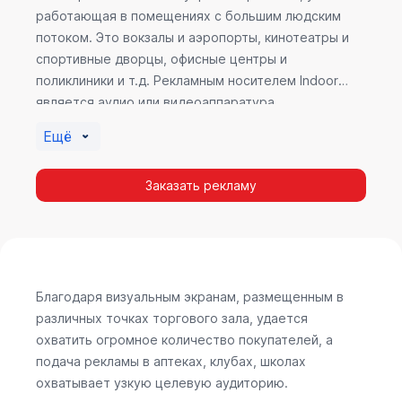
работающая в помещениях с большим людским
потоком. Это вокзалы и аэропорты, кинотеатры и
спортивные дворцы, офисные центры и
поликлиники и т.д. Рекламным носителем Indoor
является аудио или видеоаппаратура,
размещенная внутри здания. Наибольшую
Ещё
эффективность приносит такой вид рекламы в
местах продаж, поскольку воздействие на
Заказать рекламу
покупателя в момент выбора товара наиболее
эффективно, т.к. более 60% покупок совершается
случайно. Заострить внимание покупателя на
определенном товаре, показать его важность и
необходимость – в этом и заключается «работа»
Indoor рекламы.
Благодаря визуальным экранам, размещенным в
различных точках торгового зала, удается
охватить огромное количество покупателей, а
подача рекламы в аптеках, клубах, школах
охватывает узкую целевую аудиторию.