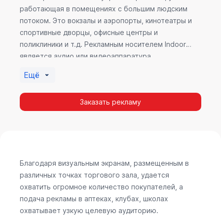
работающая в помещениях с большим людским
потоком. Это вокзалы и аэропорты, кинотеатры и
спортивные дворцы, офисные центры и
поликлиники и т.д. Рекламным носителем Indoor
является аудио или видеоаппаратура,
размещенная внутри здания. Наибольшую
Ещё
эффективность приносит такой вид рекламы в
местах продаж, поскольку воздействие на
Заказать рекламу
покупателя в момент выбора товара наиболее
эффективно, т.к. более 60% покупок совершается
случайно. Заострить внимание покупателя на
определенном товаре, показать его важность и
необходимость – в этом и заключается «работа»
Indoor рекламы.
Благодаря визуальным экранам, размещенным в
различных точках торгового зала, удается
охватить огромное количество покупателей, а
подача рекламы в аптеках, клубах, школах
охватывает узкую целевую аудиторию.