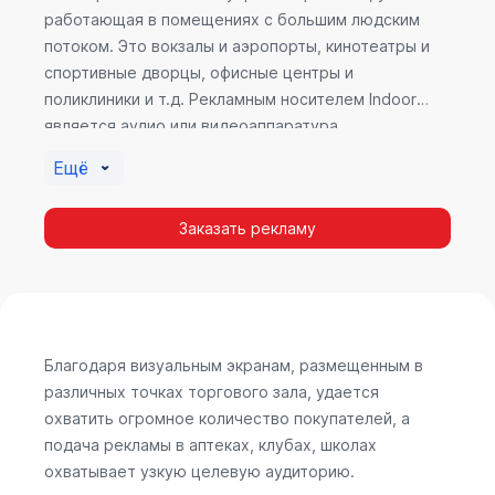
работающая в помещениях с большим людским
потоком. Это вокзалы и аэропорты, кинотеатры и
спортивные дворцы, офисные центры и
поликлиники и т.д. Рекламным носителем Indoor
является аудио или видеоаппаратура,
размещенная внутри здания. Наибольшую
Ещё
эффективность приносит такой вид рекламы в
местах продаж, поскольку воздействие на
Заказать рекламу
покупателя в момент выбора товара наиболее
эффективно, т.к. более 60% покупок совершается
случайно. Заострить внимание покупателя на
определенном товаре, показать его важность и
необходимость – в этом и заключается «работа»
Indoor рекламы.
Благодаря визуальным экранам, размещенным в
различных точках торгового зала, удается
охватить огромное количество покупателей, а
подача рекламы в аптеках, клубах, школах
охватывает узкую целевую аудиторию.