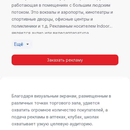
работающая в помещениях с большим людским
потоком. Это вокзалы и аэропорты, кинотеатры и
спортивные дворцы, офисные центры и
поликлиники и т.д. Рекламным носителем Indoor
является аудио или видеоаппаратура,
размещенная внутри здания. Наибольшую
Ещё
эффективность приносит такой вид рекламы в
местах продаж, поскольку воздействие на
Заказать рекламу
покупателя в момент выбора товара наиболее
эффективно, т.к. более 60% покупок совершается
случайно. Заострить внимание покупателя на
определенном товаре, показать его важность и
необходимость – в этом и заключается «работа»
Indoor рекламы.
Благодаря визуальным экранам, размещенным в
различных точках торгового зала, удается
охватить огромное количество покупателей, а
подача рекламы в аптеках, клубах, школах
охватывает узкую целевую аудиторию.