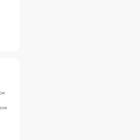
ри
еля