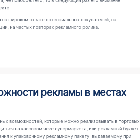
а, не приобрел его, то в следующий раз его внимание
екте.
 на широком охвате потенциальных покупателей, на
ии, на частых повторах рекламного ролика.
ожности рекламы в местах
ных возможностей, которые можно реализовывать в торговых
иться на кассовом чеке супермаркета, или рекламный буклет
ения к упаковочному рекламному пакету, выдаваемому при