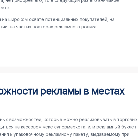
а, не приобрел его, то в следующий раз его внимание
екте.
 на широком охвате потенциальных покупателей, на
ии, на частых повторах рекламного ролика.
ожности рекламы в местах
ных возможностей, которые можно реализовывать в торговых
иться на кассовом чеке супермаркета, или рекламный буклет
ения к упаковочному рекламному пакету, выдаваемому при