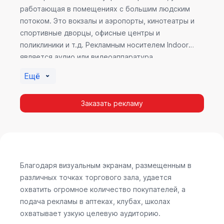
работающая в помещениях с большим людским
потоком. Это вокзалы и аэропорты, кинотеатры и
спортивные дворцы, офисные центры и
поликлиники и т.д. Рекламным носителем Indoor
является аудио или видеоаппаратура,
размещенная внутри здания. Наибольшую
Ещё
эффективность приносит такой вид рекламы в
местах продаж, поскольку воздействие на
Заказать рекламу
покупателя в момент выбора товара наиболее
эффективно, т.к. более 60% покупок совершается
случайно. Заострить внимание покупателя на
определенном товаре, показать его важность и
необходимость – в этом и заключается «работа»
Indoor рекламы.
Благодаря визуальным экранам, размещенным в
различных точках торгового зала, удается
охватить огромное количество покупателей, а
подача рекламы в аптеках, клубах, школах
охватывает узкую целевую аудиторию.