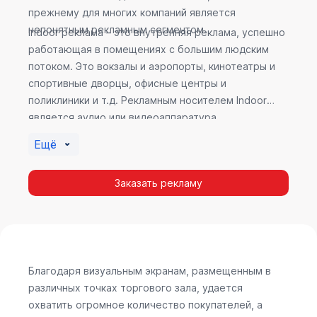
прежнему для многих компаний является
непонятным рекламным сегментом.
Indoor реклама – это внутренняя реклама, успешно
работающая в помещениях с большим людским
потоком. Это вокзалы и аэропорты, кинотеатры и
спортивные дворцы, офисные центры и
поликлиники и т.д. Рекламным носителем Indoor
является аудио или видеоаппаратура,
размещенная внутри здания. Наибольшую
Ещё
эффективность приносит такой вид рекламы в
местах продаж, поскольку воздействие на
Заказать рекламу
покупателя в момент выбора товара наиболее
эффективно, т.к. более 60% покупок совершается
случайно. Заострить внимание покупателя на
определенном товаре, показать его важность и
необходимость – в этом и заключается «работа»
Indoor рекламы.
Благодаря визуальным экранам, размещенным в
различных точках торгового зала, удается
охватить огромное количество покупателей, а