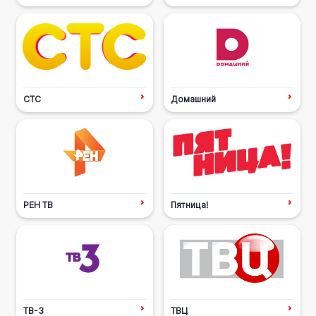
СТС
Домашний
РЕН ТВ
Пятница!
ТВ-3
ТВЦ