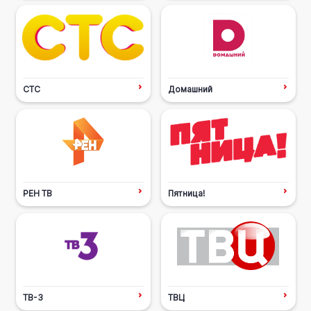
СТС
Домашний
РЕН ТВ
Пятница!
ТВ-3
ТВЦ