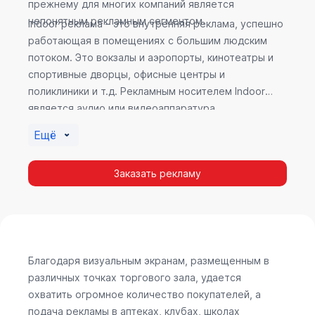
прежнему для многих компаний является
непонятным рекламным сегментом.
Indoor реклама – это внутренняя реклама, успешно
работающая в помещениях с большим людским
потоком. Это вокзалы и аэропорты, кинотеатры и
спортивные дворцы, офисные центры и
поликлиники и т.д. Рекламным носителем Indoor
является аудио или видеоаппаратура,
размещенная внутри здания. Наибольшую
Ещё
эффективность приносит такой вид рекламы в
местах продаж, поскольку воздействие на
Заказать рекламу
покупателя в момент выбора товара наиболее
эффективно, т.к. более 60% покупок совершается
случайно. Заострить внимание покупателя на
определенном товаре, показать его важность и
необходимость – в этом и заключается «работа»
Indoor рекламы.
Благодаря визуальным экранам, размещенным в
различных точках торгового зала, удается
охватить огромное количество покупателей, а
подача рекламы в аптеках, клубах, школах