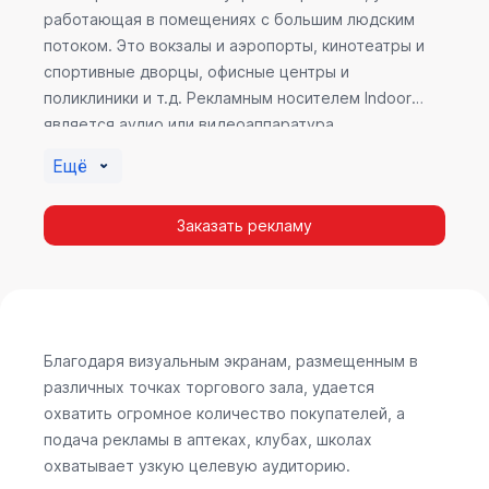
работающая в помещениях с большим людским
потоком. Это вокзалы и аэропорты, кинотеатры и
спортивные дворцы, офисные центры и
поликлиники и т.д. Рекламным носителем Indoor
является аудио или видеоаппаратура,
размещенная внутри здания. Наибольшую
Ещё
эффективность приносит такой вид рекламы в
местах продаж, поскольку воздействие на
Заказать рекламу
покупателя в момент выбора товара наиболее
эффективно, т.к. более 60% покупок совершается
случайно. Заострить внимание покупателя на
определенном товаре, показать его важность и
необходимость – в этом и заключается «работа»
Indoor рекламы.
Благодаря визуальным экранам, размещенным в
различных точках торгового зала, удается
охватить огромное количество покупателей, а
подача рекламы в аптеках, клубах, школах
охватывает узкую целевую аудиторию.