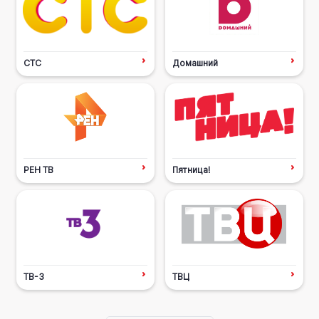
СТС
Домашний
РЕН ТВ
Пятница!
ТВ-3
ТВЦ