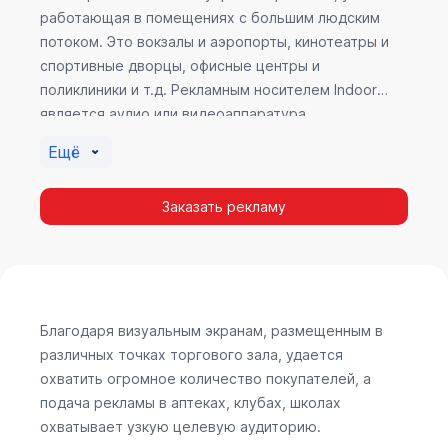
работающая в помещениях с большим людским
потоком. Это вокзалы и аэропорты, кинотеатры и
спортивные дворцы, офисные центры и
поликлиники и т.д. Рекламным носителем Indoor
является аудио или видеоаппаратура,
размещенная внутри здания. Наибольшую
Ещё
эффективность приносит такой вид рекламы в
местах продаж, поскольку воздействие на
Заказать рекламу
покупателя в момент выбора товара наиболее
эффективно, т.к. более 60% покупок совершается
случайно. Заострить внимание покупателя на
определенном товаре, показать его важность и
необходимость – в этом и заключается «работа»
Indoor рекламы.
Благодаря визуальным экранам, размещенным в
различных точках торгового зала, удается
охватить огромное количество покупателей, а
подача рекламы в аптеках, клубах, школах
охватывает узкую целевую аудиторию.