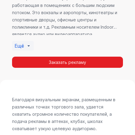
работающая в помещениях с большим людским
потоком. Это вокзалы и аэропорты, кинотеатры и
спортивные дворцы, офисные центры и
поликлиники и т.д. Рекламным носителем Indoor
является аудио или видеоаппаратура,
размещенная внутри здания. Наибольшую
Ещё
эффективность приносит такой вид рекламы в
местах продаж, поскольку воздействие на
Заказать рекламу
покупателя в момент выбора товара наиболее
эффективно, т.к. более 60% покупок совершается
случайно. Заострить внимание покупателя на
определенном товаре, показать его важность и
необходимость – в этом и заключается «работа»
Indoor рекламы.
Благодаря визуальным экранам, размещенным в
различных точках торгового зала, удается
охватить огромное количество покупателей, а
подача рекламы в аптеках, клубах, школах
охватывает узкую целевую аудиторию.