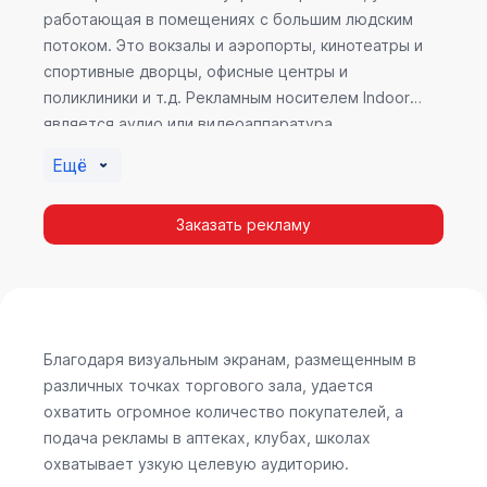
работающая в помещениях с большим людским
потоком. Это вокзалы и аэропорты, кинотеатры и
спортивные дворцы, офисные центры и
поликлиники и т.д. Рекламным носителем Indoor
является аудио или видеоаппаратура,
размещенная внутри здания. Наибольшую
Ещё
эффективность приносит такой вид рекламы в
местах продаж, поскольку воздействие на
Заказать рекламу
покупателя в момент выбора товара наиболее
эффективно, т.к. более 60% покупок совершается
случайно. Заострить внимание покупателя на
определенном товаре, показать его важность и
необходимость – в этом и заключается «работа»
Indoor рекламы.
Благодаря визуальным экранам, размещенным в
различных точках торгового зала, удается
охватить огромное количество покупателей, а
подача рекламы в аптеках, клубах, школах
охватывает узкую целевую аудиторию.