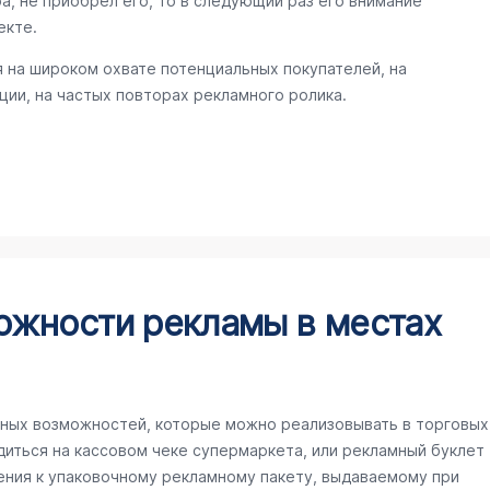
а, не приобрел его, то в следующий раз его внимание
екте.
 на широком охвате потенциальных покупателей, на
ии, на частых повторах рекламного ролика.
ожности рекламы в местах
ных возможностей, которые можно реализовывать в торговых
иться на кассовом чеке супермаркета, или рекламный буклет
ения к упаковочному рекламному пакету, выдаваемому при