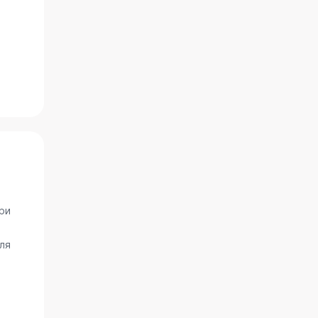
ри
ля