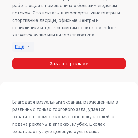
работающая в помещениях с большим людским
потоком. Это вокзалы и аэропорты, кинотеатры и
спортивные дворцы, офисные центры и
поликлиники и т.д. Рекламным носителем Indoor
является аудио или видеоаппаратура,
размещенная внутри здания. Наибольшую
Ещё
эффективность приносит такой вид рекламы в
местах продаж, поскольку воздействие на
Заказать рекламу
покупателя в момент выбора товара наиболее
эффективно, т.к. более 60% покупок совершается
случайно. Заострить внимание покупателя на
определенном товаре, показать его важность и
необходимость – в этом и заключается «работа»
Indoor рекламы.
Благодаря визуальным экранам, размещенным в
различных точках торгового зала, удается
охватить огромное количество покупателей, а
подача рекламы в аптеках, клубах, школах
охватывает узкую целевую аудиторию.