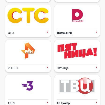
СТС
Домашний
РЕН ТВ
Пятница!
ТВ-3
ТВ Центр