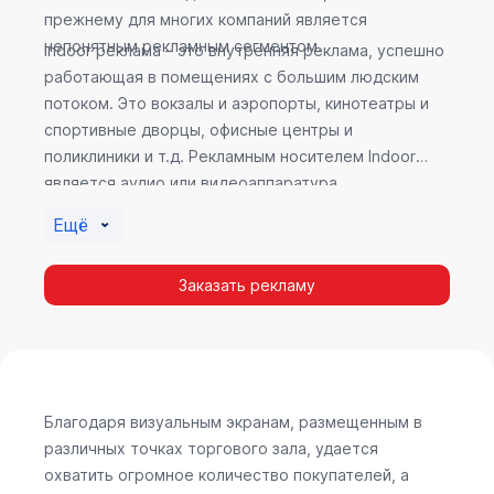
прежнему для многих компаний является
непонятным рекламным сегментом.
Indoor реклама – это внутренняя реклама, успешно
работающая в помещениях с большим людским
потоком. Это вокзалы и аэропорты, кинотеатры и
спортивные дворцы, офисные центры и
поликлиники и т.д. Рекламным носителем Indoor
является аудио или видеоаппаратура,
размещенная внутри здания. Наибольшую
Ещё
эффективность приносит такой вид рекламы в
местах продаж, поскольку воздействие на
Заказать рекламу
покупателя в момент выбора товара наиболее
эффективно, т.к. более 60% покупок совершается
случайно. Заострить внимание покупателя на
определенном товаре, показать его важность и
необходимость – в этом и заключается «работа»
Indoor рекламы.
Благодаря визуальным экранам, размещенным в
различных точках торгового зала, удается
охватить огромное количество покупателей, а