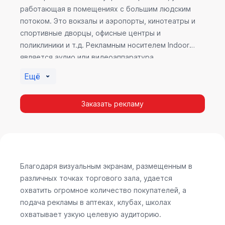
работающая в помещениях с большим людским
потоком. Это вокзалы и аэропорты, кинотеатры и
спортивные дворцы, офисные центры и
поликлиники и т.д. Рекламным носителем Indoor
является аудио или видеоаппаратура,
размещенная внутри здания. Наибольшую
Ещё
эффективность приносит такой вид рекламы в
местах продаж, поскольку воздействие на
Заказать рекламу
покупателя в момент выбора товара наиболее
эффективно, т.к. более 60% покупок совершается
случайно. Заострить внимание покупателя на
определенном товаре, показать его важность и
необходимость – в этом и заключается «работа»
Indoor рекламы.
Благодаря визуальным экранам, размещенным в
различных точках торгового зала, удается
охватить огромное количество покупателей, а
подача рекламы в аптеках, клубах, школах
охватывает узкую целевую аудиторию.