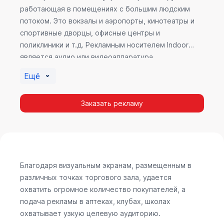
работающая в помещениях с большим людским
потоком. Это вокзалы и аэропорты, кинотеатры и
спортивные дворцы, офисные центры и
поликлиники и т.д. Рекламным носителем Indoor
является аудио или видеоаппаратура,
размещенная внутри здания. Наибольшую
Ещё
эффективность приносит такой вид рекламы в
местах продаж, поскольку воздействие на
Заказать рекламу
покупателя в момент выбора товара наиболее
эффективно, т.к. более 60% покупок совершается
случайно. Заострить внимание покупателя на
определенном товаре, показать его важность и
необходимость – в этом и заключается «работа»
Indoor рекламы.
Благодаря визуальным экранам, размещенным в
различных точках торгового зала, удается
охватить огромное количество покупателей, а
подача рекламы в аптеках, клубах, школах
охватывает узкую целевую аудиторию.