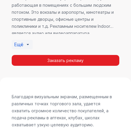
работающая в помещениях с большим людским
потоком. Это вокзалы и аэропорты, кинотеатры и
спортивные дворцы, офисные центры и
поликлиники и т.д. Рекламным носителем Indoor
является аудио или видеоаппаратура,
размещенная внутри здания. Наибольшую
Ещё
эффективность приносит такой вид рекламы в
местах продаж, поскольку воздействие на
Заказать рекламу
покупателя в момент выбора товара наиболее
эффективно, т.к. более 60% покупок совершается
случайно. Заострить внимание покупателя на
определенном товаре, показать его важность и
необходимость – в этом и заключается «работа»
Indoor рекламы.
Благодаря визуальным экранам, размещенным в
различных точках торгового зала, удается
охватить огромное количество покупателей, а
подача рекламы в аптеках, клубах, школах
охватывает узкую целевую аудиторию.