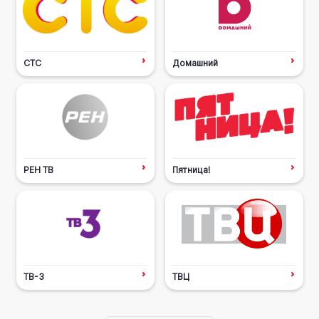
СТС
Домашний
РЕН ТВ
Пятница!
ТВ-3
ТВЦ