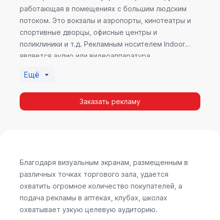
работающая в помещениях с большим людским
потоком. Это вокзалы и аэропорты, кинотеатры и
спортивные дворцы, офисные центры и
поликлиники и т.д. Рекламным носителем Indoor
является аудио или видеоаппаратура,
размещенная внутри здания. Наибольшую
Ещё
эффективность приносит такой вид рекламы в
местах продаж, поскольку воздействие на
Заказать рекламу
покупателя в момент выбора товара наиболее
эффективно, т.к. более 60% покупок совершается
случайно. Заострить внимание покупателя на
определенном товаре, показать его важность и
необходимость – в этом и заключается «работа»
Indoor рекламы.
Благодаря визуальным экранам, размещенным в
различных точках торгового зала, удается
охватить огромное количество покупателей, а
подача рекламы в аптеках, клубах, школах
охватывает узкую целевую аудиторию.