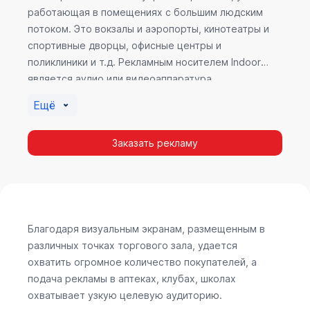
работающая в помещениях с большим людским
потоком. Это вокзалы и аэропорты, кинотеатры и
спортивные дворцы, офисные центры и
поликлиники и т.д. Рекламным носителем Indoor
является аудио или видеоаппаратура,
размещенная внутри здания. Наибольшую
Ещё
эффективность приносит такой вид рекламы в
местах продаж, поскольку воздействие на
Заказать рекламу
покупателя в момент выбора товара наиболее
эффективно, т.к. более 60% покупок совершается
случайно. Заострить внимание покупателя на
определенном товаре, показать его важность и
необходимость – в этом и заключается «работа»
Indoor рекламы.
Благодаря визуальным экранам, размещенным в
различных точках торгового зала, удается
охватить огромное количество покупателей, а
подача рекламы в аптеках, клубах, школах
охватывает узкую целевую аудиторию.