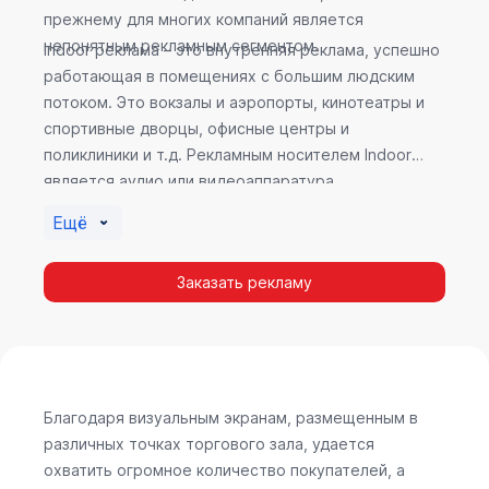
прежнему для многих компаний является
непонятным рекламным сегментом.
Indoor реклама – это внутренняя реклама, успешно
работающая в помещениях с большим людским
потоком. Это вокзалы и аэропорты, кинотеатры и
спортивные дворцы, офисные центры и
поликлиники и т.д. Рекламным носителем Indoor
является аудио или видеоаппаратура,
размещенная внутри здания. Наибольшую
Ещё
эффективность приносит такой вид рекламы в
местах продаж, поскольку воздействие на
Заказать рекламу
покупателя в момент выбора товара наиболее
эффективно, т.к. более 60% покупок совершается
случайно. Заострить внимание покупателя на
определенном товаре, показать его важность и
необходимость – в этом и заключается «работа»
Indoor рекламы.
Благодаря визуальным экранам, размещенным в
различных точках торгового зала, удается
охватить огромное количество покупателей, а