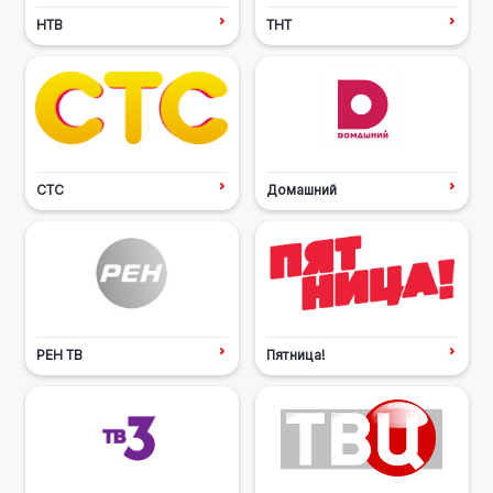
НТВ
ТНТ
СТС
Домашний
РЕН ТВ
Пятница!