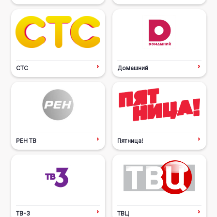
СТС
Домашний
РЕН ТВ
Пятница!
ТВ-3
ТВЦ