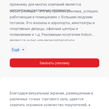
прежнему для многих компаний является
непонятным рекламным сегментом.
Indoor реклама – это внутренняя реклама, успешно
работающая в помещениях с большим людским
потоком. Это вокзалы и аэропорты, кинотеатры и
спортивные дворцы, офисные центры и
поликлиники и т.д. Рекламным носителем Indoor
является аудио или видеоаппаратура,
размещенная внутри здания. Наибольшую
Ещё
эффективность приносит такой вид рекламы в
местах продаж, поскольку воздействие на
Заказать рекламу
покупателя в момент выбора товара наиболее
эффективно, т.к. более 60% покупок совершается
случайно. Заострить внимание покупателя на
определенном товаре, показать его важность и
необходимость – в этом и заключается «работа»
Indoor рекламы.
Благодаря визуальным экранам, размещенным в
различных точках торгового зала, удается
охватить огромное количество покупателей, а