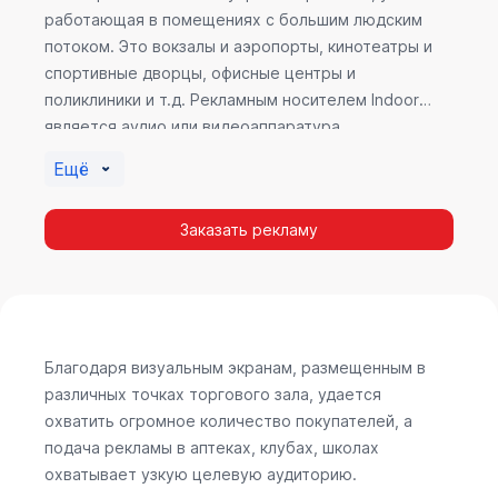
работающая в помещениях с большим людским
потоком. Это вокзалы и аэропорты, кинотеатры и
спортивные дворцы, офисные центры и
поликлиники и т.д. Рекламным носителем Indoor
является аудио или видеоаппаратура,
размещенная внутри здания. Наибольшую
Ещё
эффективность приносит такой вид рекламы в
местах продаж, поскольку воздействие на
Заказать рекламу
покупателя в момент выбора товара наиболее
эффективно, т.к. более 60% покупок совершается
случайно. Заострить внимание покупателя на
определенном товаре, показать его важность и
необходимость – в этом и заключается «работа»
Indoor рекламы.
Благодаря визуальным экранам, размещенным в
различных точках торгового зала, удается
охватить огромное количество покупателей, а
подача рекламы в аптеках, клубах, школах
охватывает узкую целевую аудиторию.