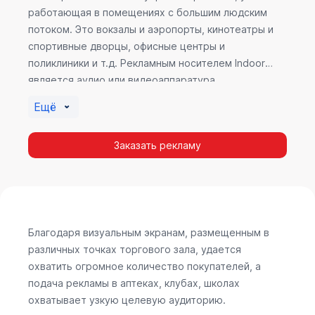
работающая в помещениях с большим людским
потоком. Это вокзалы и аэропорты, кинотеатры и
спортивные дворцы, офисные центры и
поликлиники и т.д. Рекламным носителем Indoor
является аудио или видеоаппаратура,
размещенная внутри здания. Наибольшую
Ещё
эффективность приносит такой вид рекламы в
местах продаж, поскольку воздействие на
Заказать рекламу
покупателя в момент выбора товара наиболее
эффективно, т.к. более 60% покупок совершается
случайно. Заострить внимание покупателя на
определенном товаре, показать его важность и
необходимость – в этом и заключается «работа»
Indoor рекламы.
Благодаря визуальным экранам, размещенным в
различных точках торгового зала, удается
охватить огромное количество покупателей, а
подача рекламы в аптеках, клубах, школах
охватывает узкую целевую аудиторию.