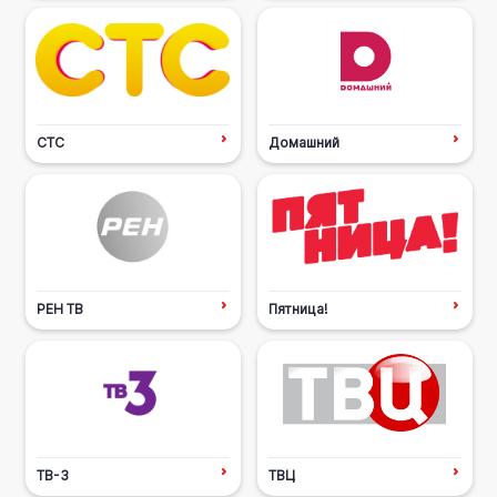
СТС
Домашний
РЕН ТВ
Пятница!
ТВ-3
ТВЦ