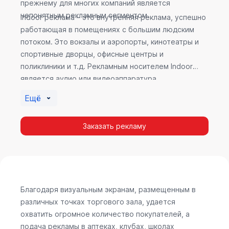
прежнему для многих компаний является
непонятным рекламным сегментом.
Indoor реклама – это внутренняя реклама, успешно
работающая в помещениях с большим людским
потоком. Это вокзалы и аэропорты, кинотеатры и
спортивные дворцы, офисные центры и
поликлиники и т.д. Рекламным носителем Indoor
является аудио или видеоаппаратура,
размещенная внутри здания. Наибольшую
Ещё
эффективность приносит такой вид рекламы в
местах продаж, поскольку воздействие на
Заказать рекламу
покупателя в момент выбора товара наиболее
эффективно, т.к. более 60% покупок совершается
случайно. Заострить внимание покупателя на
определенном товаре, показать его важность и
необходимость – в этом и заключается «работа»
Indoor рекламы.
Благодаря визуальным экранам, размещенным в
различных точках торгового зала, удается
охватить огромное количество покупателей, а
подача рекламы в аптеках, клубах, школах