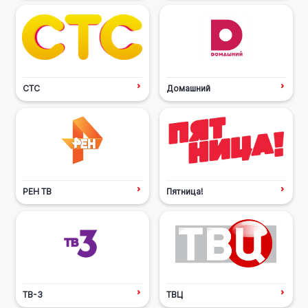
СТС
Домашний
РЕН ТВ
Пятница!
ТВ-3
ТВЦ