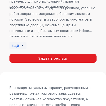
прежнему для многих компаний является
непонятным рекламным сегментом.
Indoor реклама – это внутренняя реклама, успешно
работающая в помещениях с большим людским
потоком. Это вокзалы и аэропорты, кинотеатры и
спортивные дворцы, офисные центры и
поликлиники и т.д. Рекламным носителем Indoor
является аудио или видеоаппаратура,
размещенная внутри здания. Наибольшую
Ещё
эффективность приносит такой вид рекламы в
местах продаж, поскольку воздействие на
Заказать рекламу
покупателя в момент выбора товара наиболее
эффективно, т.к. более 60% покупок совершается
случайно. Заострить внимание покупателя на
определенном товаре, показать его важность и
необходимость – в этом и заключается «работа»
Indoor рекламы.
Благодаря визуальным экранам, размещенным в
различных точках торгового зала, удается
охватить огромное количество покупателей, а
подача рекламы в аптеках, клубах, школах