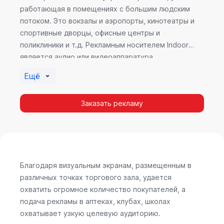
работающая в помещениях с большим людским
потоком. Это вокзалы и аэропорты, кинотеатры и
спортивные дворцы, офисные центры и
поликлиники и т.д. Рекламным носителем Indoor
является аудио или видеоаппаратура,
размещенная внутри здания. Наибольшую
Ещё
эффективность приносит такой вид рекламы в
местах продаж, поскольку воздействие на
Заказать рекламу
покупателя в момент выбора товара наиболее
эффективно, т.к. более 60% покупок совершается
случайно. Заострить внимание покупателя на
определенном товаре, показать его важность и
необходимость – в этом и заключается «работа»
Indoor рекламы.
Благодаря визуальным экранам, размещенным в
различных точках торгового зала, удается
охватить огромное количество покупателей, а
подача рекламы в аптеках, клубах, школах
охватывает узкую целевую аудиторию.