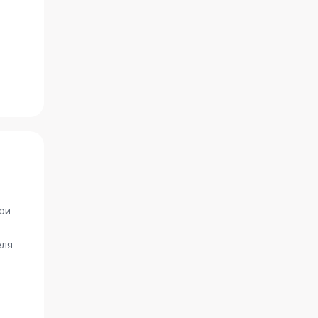
ри
еля