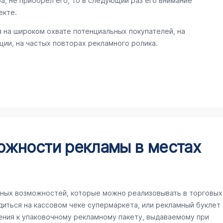
а, не приобрел его, то в следующий раз его внимание
екте.
 на широком охвате потенциальных покупателей, на
ии, на частых повторах рекламного ролика.
ожности рекламы в местах
ных возможностей, которые можно реализовывать в торговых
иться на кассовом чеке супермаркета, или рекламный буклет
ения к упаковочному рекламному пакету, выдаваемому при