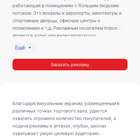
работающая в помещениях с большим людским
потоком. Это вокзалы и аэропорты, кинотеатры и
спортивные дворцы, офисные центры и
поликлиники и т.д. Рекламным носителем Indoor
является аудио или видеоаппаратура,
размещенная внутри здания. Наибольшую
Ещё
эффективность приносит такой вид рекламы в
местах продаж, поскольку воздействие на
Заказать рекламу
покупателя в момент выбора товара наиболее
эффективно, т.к. более 60% покупок совершается
случайно. Заострить внимание покупателя на
определенном товаре, показать его важность и
необходимость – в этом и заключается «работа»
Indoor рекламы.
Благодаря визуальным экранам, размещенным в
различных точках торгового зала, удается
охватить огромное количество покупателей, а
подача рекламы в аптеках, клубах, школах
охватывает узкую целевую аудиторию.