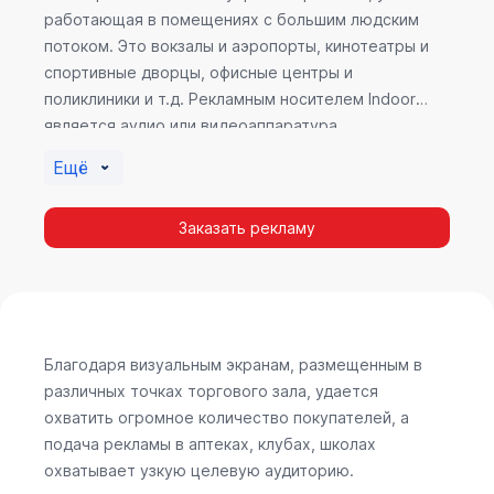
работающая в помещениях с большим людским
потоком. Это вокзалы и аэропорты, кинотеатры и
спортивные дворцы, офисные центры и
поликлиники и т.д. Рекламным носителем Indoor
является аудио или видеоаппаратура,
размещенная внутри здания. Наибольшую
Ещё
эффективность приносит такой вид рекламы в
местах продаж, поскольку воздействие на
Заказать рекламу
покупателя в момент выбора товара наиболее
эффективно, т.к. более 60% покупок совершается
случайно. Заострить внимание покупателя на
определенном товаре, показать его важность и
необходимость – в этом и заключается «работа»
Indoor рекламы.
Благодаря визуальным экранам, размещенным в
различных точках торгового зала, удается
охватить огромное количество покупателей, а
подача рекламы в аптеках, клубах, школах
охватывает узкую целевую аудиторию.