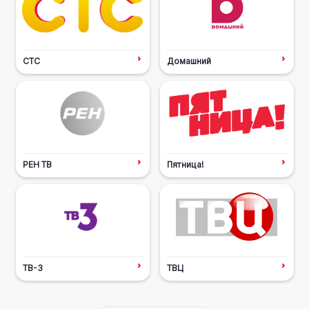
СТС
Домашний
РЕН ТВ
Пятница!
ТВ-3
ТВЦ