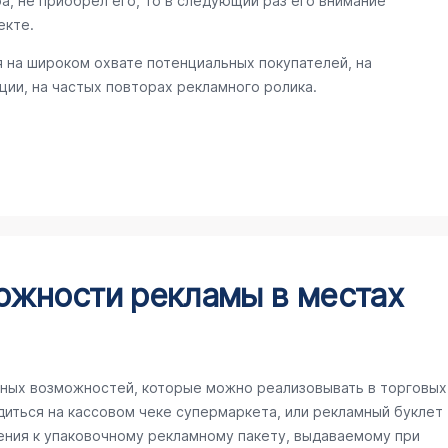
а, не приобрел его, то в следующий раз его внимание
екте.
 на широком охвате потенциальных покупателей, на
ии, на частых повторах рекламного ролика.
ожности рекламы в местах
ных возможностей, которые можно реализовывать в торговых
иться на кассовом чеке супермаркета, или рекламный буклет
ения к упаковочному рекламному пакету, выдаваемому при