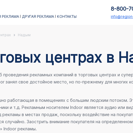
8-800-7
 РЕКЛАМА
ДРУГАЯ РЕКЛАМА
КОНТАКТЫ
info@regio
ентрах
Надым
рговых центрах в 
об проведения рекламных компаний в торговых центрах и супе
oor занял свое достойное место, но по-прежнему для многих 
ешно работающая в помещениях с большим людским потоком. Эт
ики и т.д. Рекламным носителем Indoor является аудио или ви
 рекламы в местах продаж, поскольку воздействие на покупа
ся случайно. Заострить внимание покупателя на определенном 
» Indoor рекламы.