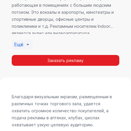
работающая в помещениях с большим людским
потоком. Это вокзалы и аэропорты, кинотеатры и
спортивные дворцы, офисные центры и
поликлиники и т.д. Рекламным носителем Indoor
является аудио или видеоаппаратура,
размещенная внутри здания. Наибольшую
Ещё
эффективность приносит такой вид рекламы в
местах продаж, поскольку воздействие на
Заказать рекламу
покупателя в момент выбора товара наиболее
эффективно, т.к. более 60% покупок совершается
случайно. Заострить внимание покупателя на
определенном товаре, показать его важность и
необходимость – в этом и заключается «работа»
Indoor рекламы.
Благодаря визуальным экранам, размещенным в
различных точках торгового зала, удается
охватить огромное количество покупателей, а
подача рекламы в аптеках, клубах, школах
охватывает узкую целевую аудиторию.