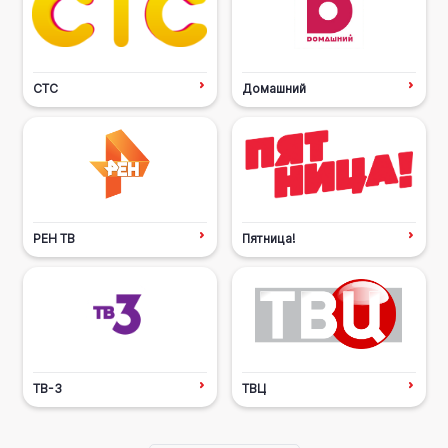
СТС
Домашний
РЕН ТВ
Пятница!
ТВ-3
ТВЦ