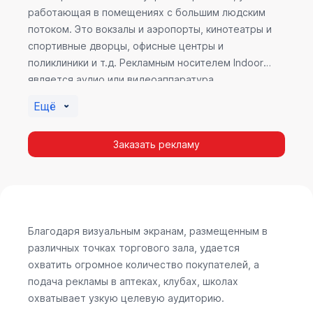
работающая в помещениях с большим людским
потоком. Это вокзалы и аэропорты, кинотеатры и
спортивные дворцы, офисные центры и
поликлиники и т.д. Рекламным носителем Indoor
является аудио или видеоаппаратура,
размещенная внутри здания. Наибольшую
Ещё
эффективность приносит такой вид рекламы в
местах продаж, поскольку воздействие на
Заказать рекламу
покупателя в момент выбора товара наиболее
эффективно, т.к. более 60% покупок совершается
случайно. Заострить внимание покупателя на
определенном товаре, показать его важность и
необходимость – в этом и заключается «работа»
Indoor рекламы.
Благодаря визуальным экранам, размещенным в
различных точках торгового зала, удается
охватить огромное количество покупателей, а
подача рекламы в аптеках, клубах, школах
охватывает узкую целевую аудиторию.