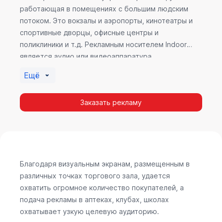
работающая в помещениях с большим людским
потоком. Это вокзалы и аэропорты, кинотеатры и
спортивные дворцы, офисные центры и
поликлиники и т.д. Рекламным носителем Indoor
является аудио или видеоаппаратура,
размещенная внутри здания. Наибольшую
Ещё
эффективность приносит такой вид рекламы в
местах продаж, поскольку воздействие на
Заказать рекламу
покупателя в момент выбора товара наиболее
эффективно, т.к. более 60% покупок совершается
случайно. Заострить внимание покупателя на
определенном товаре, показать его важность и
необходимость – в этом и заключается «работа»
Indoor рекламы.
Благодаря визуальным экранам, размещенным в
различных точках торгового зала, удается
охватить огромное количество покупателей, а
подача рекламы в аптеках, клубах, школах
охватывает узкую целевую аудиторию.