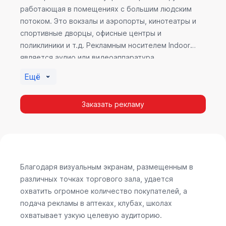
работающая в помещениях с большим людским
потоком. Это вокзалы и аэропорты, кинотеатры и
спортивные дворцы, офисные центры и
поликлиники и т.д. Рекламным носителем Indoor
является аудио или видеоаппаратура,
размещенная внутри здания. Наибольшую
Ещё
эффективность приносит такой вид рекламы в
местах продаж, поскольку воздействие на
Заказать рекламу
покупателя в момент выбора товара наиболее
эффективно, т.к. более 60% покупок совершается
случайно. Заострить внимание покупателя на
определенном товаре, показать его важность и
необходимость – в этом и заключается «работа»
Indoor рекламы.
Благодаря визуальным экранам, размещенным в
различных точках торгового зала, удается
охватить огромное количество покупателей, а
подача рекламы в аптеках, клубах, школах
охватывает узкую целевую аудиторию.