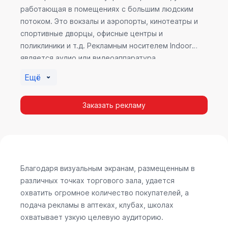
работающая в помещениях с большим людским
потоком. Это вокзалы и аэропорты, кинотеатры и
спортивные дворцы, офисные центры и
поликлиники и т.д. Рекламным носителем Indoor
является аудио или видеоаппаратура,
размещенная внутри здания. Наибольшую
Ещё
эффективность приносит такой вид рекламы в
местах продаж, поскольку воздействие на
Заказать рекламу
покупателя в момент выбора товара наиболее
эффективно, т.к. более 60% покупок совершается
случайно. Заострить внимание покупателя на
определенном товаре, показать его важность и
необходимость – в этом и заключается «работа»
Indoor рекламы.
Благодаря визуальным экранам, размещенным в
различных точках торгового зала, удается
охватить огромное количество покупателей, а
подача рекламы в аптеках, клубах, школах
охватывает узкую целевую аудиторию.