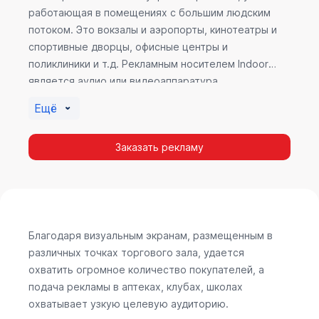
работающая в помещениях с большим людским
потоком. Это вокзалы и аэропорты, кинотеатры и
спортивные дворцы, офисные центры и
поликлиники и т.д. Рекламным носителем Indoor
является аудио или видеоаппаратура,
размещенная внутри здания. Наибольшую
Ещё
эффективность приносит такой вид рекламы в
местах продаж, поскольку воздействие на
Заказать рекламу
покупателя в момент выбора товара наиболее
эффективно, т.к. более 60% покупок совершается
случайно. Заострить внимание покупателя на
определенном товаре, показать его важность и
необходимость – в этом и заключается «работа»
Indoor рекламы.
Благодаря визуальным экранам, размещенным в
различных точках торгового зала, удается
охватить огромное количество покупателей, а
подача рекламы в аптеках, клубах, школах
охватывает узкую целевую аудиторию.