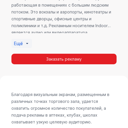
работающая в помещениях с большим людским
потоком. Это вокзалы и аэропорты, кинотеатры и
спортивные дворцы, офисные центры и
поликлиники и т.д. Рекламным носителем Indoor
является аудио или видеоаппаратура,
размещенная внутри здания. Наибольшую
Ещё
эффективность приносит такой вид рекламы в
местах продаж, поскольку воздействие на
Заказать рекламу
покупателя в момент выбора товара наиболее
эффективно, т.к. более 60% покупок совершается
случайно. Заострить внимание покупателя на
определенном товаре, показать его важность и
необходимость – в этом и заключается «работа»
Indoor рекламы.
Благодаря визуальным экранам, размещенным в
различных точках торгового зала, удается
охватить огромное количество покупателей, а
подача рекламы в аптеках, клубах, школах
охватывает узкую целевую аудиторию.