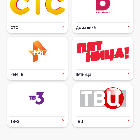
СТС
Домашний
РЕН ТВ
Пятница!
ТВ-3
ТВЦ