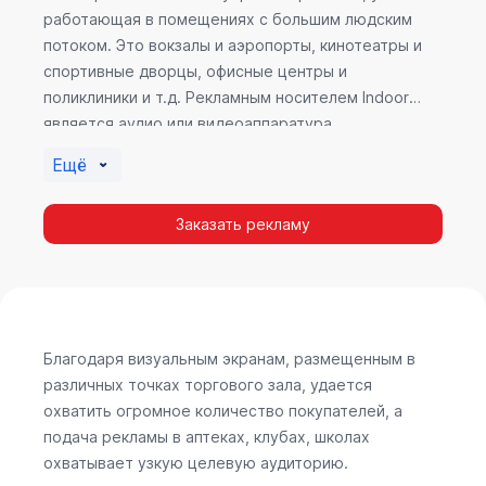
работающая в помещениях с большим людским
потоком. Это вокзалы и аэропорты, кинотеатры и
спортивные дворцы, офисные центры и
поликлиники и т.д. Рекламным носителем Indoor
является аудио или видеоаппаратура,
размещенная внутри здания. Наибольшую
Ещё
эффективность приносит такой вид рекламы в
местах продаж, поскольку воздействие на
Заказать рекламу
покупателя в момент выбора товара наиболее
эффективно, т.к. более 60% покупок совершается
случайно. Заострить внимание покупателя на
определенном товаре, показать его важность и
необходимость – в этом и заключается «работа»
Indoor рекламы.
Благодаря визуальным экранам, размещенным в
различных точках торгового зала, удается
охватить огромное количество покупателей, а
подача рекламы в аптеках, клубах, школах
охватывает узкую целевую аудиторию.