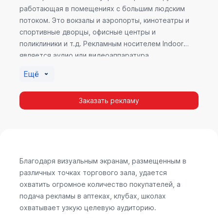
работающая в помещениях с большим людским
потоком. Это вокзалы и аэропорты, кинотеатры и
спортивные дворцы, офисные центры и
поликлиники и т.д. Рекламным носителем Indoor
является аудио или видеоаппаратура,
размещенная внутри здания. Наибольшую
Ещё
эффективность приносит такой вид рекламы в
местах продаж, поскольку воздействие на
Заказать рекламу
покупателя в момент выбора товара наиболее
эффективно, т.к. более 60% покупок совершается
случайно. Заострить внимание покупателя на
определенном товаре, показать его важность и
необходимость – в этом и заключается «работа»
Indoor рекламы.
Благодаря визуальным экранам, размещенным в
различных точках торгового зала, удается
охватить огромное количество покупателей, а
подача рекламы в аптеках, клубах, школах
охватывает узкую целевую аудиторию.