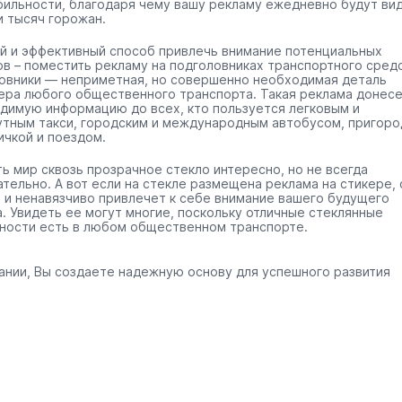
бильности, благодаря чему вашу рекламу ежедневно будут ви
и тысяч горожан.
й и эффективный способ привлечь внимание потенциальных
ов – поместить рекламу на подголовниках транспортного средс
овники — неприметная, но совершенно необходимая деталь
ера любого общественного транспорта. Такая реклама донес
димую информацию до всех, кто пользуется легковым и
тным такси, городским и международным автобусом, пригоро
ичкой и поездом.
ть мир сквозь прозрачное стекло интересно, но не всегда
ательно. А вот если на стекле размещена реклама на стикере, 
 и ненавязчиво привлечет к себе внимание вашего будущего
а. Увидеть ее могут многие, поскольку отличные стеклянные
ности есть в любом общественном транспорте.
ании, Вы создаете надежную основу для успешного развития