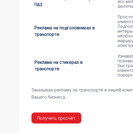
его мо
ПАЗ
десятк
Просто
клиент
Подгол
Реклама на подголовниках в
интерь
транспорте
необхо
маршру
электр
Узнава
познав
Реклама на стикерах в
быстро
транспорте
клиент
поверх
Заказывая рекламу на транспорте в нашей комп
Вашего бизнеса.
Получить просчёт