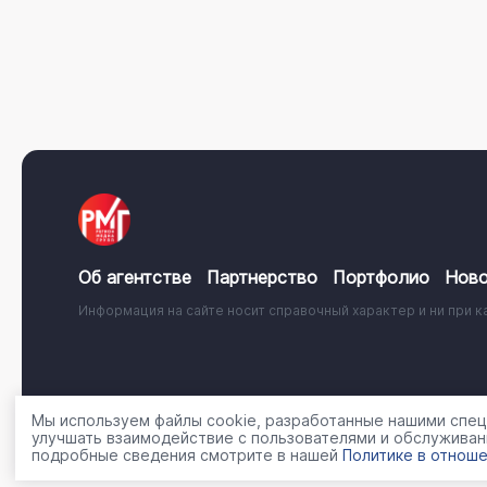
Об агентстве
Партнерство
Портфолио
Ново
Информация на сайте носит справочный характер и ни при к
© 2001 - 2026, ООО «Регион Медиа Групп»
Политика об
Мы используем файлы cookie, разработанные нашими специ
улучшать взаимодействие с пользователями и обслуживан
подробные сведения смотрите в нашей
Политике в отноше