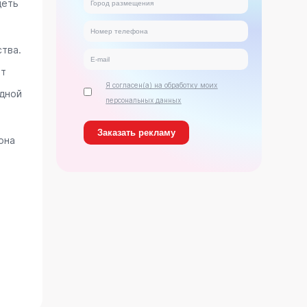
деть
тва.
ет
Я согласен(а) на обработку моих
дной
персональных данных
она