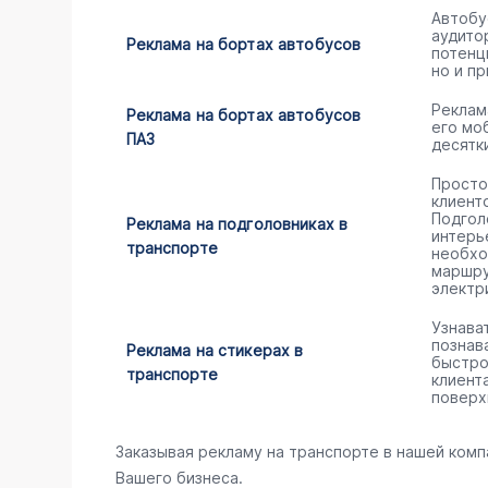
Автобу
аудито
Реклама на бортах автобусов
потенц
но и пр
Реклам
Реклама на бортах автобусов
его мо
ПАЗ
десятк
Просто
клиент
Подгол
Реклама на подголовниках в
интерь
транспорте
необхо
маршру
электр
Узнава
познав
Реклама на стикерах в
быстро
транспорте
клиент
поверх
Заказывая рекламу на транспорте в нашей комп
Вашего бизнеса.