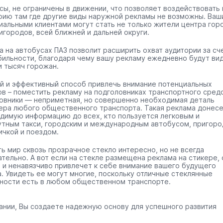
сы, не ограничены в движении, что позволяет воздействовать 
рию там где другие виды наружной рекламы не возможны. Ваш
иальными клиентами могут стать не только жители центра гор
игородов, всей ближней и дальней округи.
а на автобусах ПАЗ позволит расширить охват аудитории за сч
бильности, благодаря чему вашу рекламу ежедневно будут ви
и тысяч горожан.
й и эффективный способ привлечь внимание потенциальных
ов – поместить рекламу на подголовниках транспортного средс
овники — неприметная, но совершенно необходимая деталь
ера любого общественного транспорта. Такая реклама донес
димую информацию до всех, кто пользуется легковым и
тным такси, городским и международным автобусом, пригоро
ичкой и поездом.
ть мир сквозь прозрачное стекло интересно, но не всегда
ательно. А вот если на стекле размещена реклама на стикере, 
 и ненавязчиво привлечет к себе внимание вашего будущего
а. Увидеть ее могут многие, поскольку отличные стеклянные
ности есть в любом общественном транспорте.
ании, Вы создаете надежную основу для успешного развития