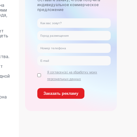
на
индивидуальное коммерческое
ими
предложение
ода,
ет
деть
тва.
ет
Я согласен(а) на обработку моих
дной
персональных данных
она