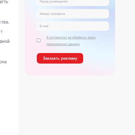
деть
тва.
ет
Я согласен(а) на обработку моих
дной
персональных данных
она