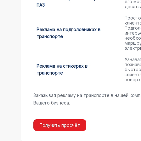
его мо
ПАЗ
десятк
Просто
клиент
Подгол
Реклама на подголовниках в
интерь
транспорте
необхо
маршру
электр
Узнава
познав
Реклама на стикерах в
быстро
транспорте
клиент
поверх
Заказывая рекламу на транспорте в нашей комп
Вашего бизнеса.
Получить просчёт