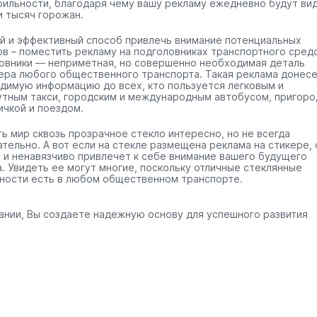
бильности, благодаря чему вашу рекламу ежедневно будут ви
и тысяч горожан.
й и эффективный способ привлечь внимание потенциальных
ов – поместить рекламу на подголовниках транспортного средс
овники — неприметная, но совершенно необходимая деталь
ера любого общественного транспорта. Такая реклама донес
димую информацию до всех, кто пользуется легковым и
тным такси, городским и международным автобусом, пригоро
ичкой и поездом.
ть мир сквозь прозрачное стекло интересно, но не всегда
ательно. А вот если на стекле размещена реклама на стикере, 
 и ненавязчиво привлечет к себе внимание вашего будущего
а. Увидеть ее могут многие, поскольку отличные стеклянные
ности есть в любом общественном транспорте.
ании, Вы создаете надежную основу для успешного развития