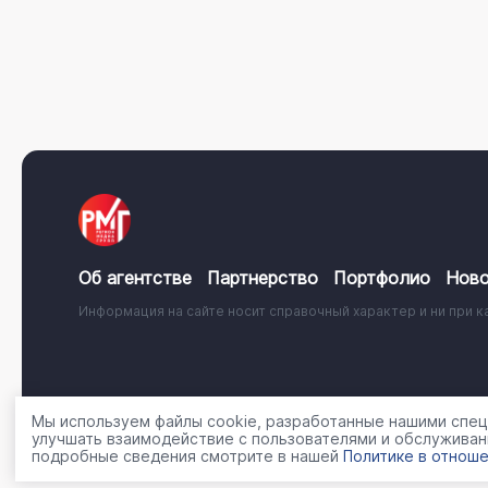
Об агентстве
Партнерство
Портфолио
Ново
Информация на сайте носит справочный характер и ни при к
© 2001 - 2026, ООО «Регион Медиа Групп»
Политика об
Мы используем файлы cookie, разработанные нашими специ
улучшать взаимодействие с пользователями и обслуживан
подробные сведения смотрите в нашей
Политике в отноше